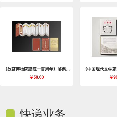
《故宫博物院建院一百周年》邮票集
《中国现代文学家
戳风琴折（中国集邮有限公司）
集邮有
￥58.00
￥98
快递业务