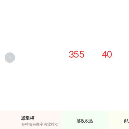
1
1
0
0
2
2
1
1
3
3
2
2
4
4
3
3
5
5
4
0
4
6
6
5
1
5
7
7
6
2
6
8
8
7
3
.
7
9
9
8
4
8
9
5
邮掌柜
邮政农品
邮
乡村振兴数字商业推动者