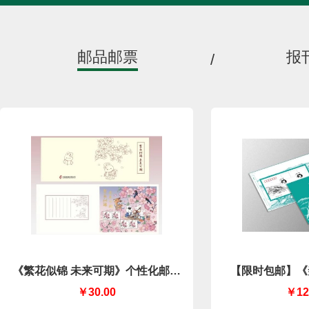
邮品邮票
报
/
《繁花似锦 未来可期》个性化邮折
【限时包邮】《
（中国集邮有限公司）
￥30.00
￥12