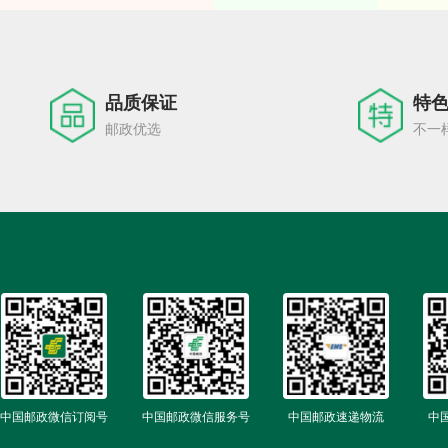
9
6
7
8
品质保证
特
邮政优选
不一
9
中国邮政微信订阅号
中国邮政微信服务号
中国邮政速递物流
中