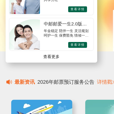
查看详情
中邮邮爱一生2.0版年
金保险
年金稳定 陪伴一生 灵活规划
呵护一生 保费豁免 情倾一生
身故给付 福佑一生
查看详情
查看更多
最新资讯
2026年邮票预订服务公告
详情戳>