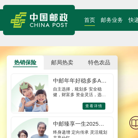
首页
邮务业务
快
热销保险
邮局热卖
特色农品
中邮年年好稳多多A款
年金保险
自主选择，规划多 安全稳
健，财富多 资金灵活，选择
多
查看详情
中邮臻享一生2025终
身寿险（分红型）
终身递增 定向传承 灵活规划
共享分红