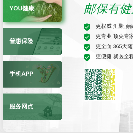
邮保有健
YOU健康
更权威 汇聚顶
更专业 顶尖专
普惠保险
更全面 365天
更便捷 就医全
手机APP
服务网点