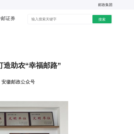
邮政集团
中邮证券
搜索
造助农“幸福邮路”
：
安徽邮政公众号