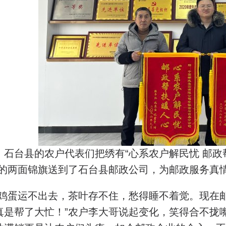
，石台县的农户代表们把绣有“心系农户解民忧 邮政
”的两面锦旗送到了石台县邮政公司，为邮政服务真
前鸡蛋运不出去，茶叶存不住，愁得睡不着觉。现在
真是帮了大忙！”农户李大哥说起变化，笑得合不拢嘴