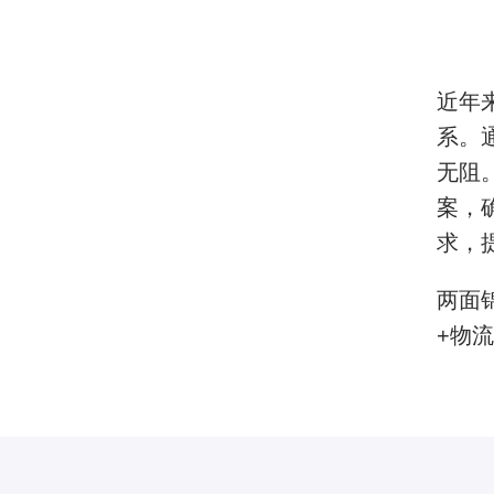
近年
系。
无阻
案，
求，
两面
+物