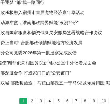
子逐梦 “邮”我一路同行
邮政积极融入宿州市首届宠物经济嘉年华活动
动添甜蜜，淮南邮政跨界赋能“浪漫经济”
邮政与国家粮食和物资储备局安徽局签署战略合作协议
费正当时! 合肥邮政倾情赋能地方经济发展
分公司党委2026年第一批巡察完成反馈
信使”谢菲俊亮相国务院新闻办公室中外记者见面会
邮深度合作 打造家门口的“公安窗口”
双城 邮政暖旅途｜马鞍山邮政五一宁马S2城际展销圆满
1
2
3
4
5
6
7
8
9
10