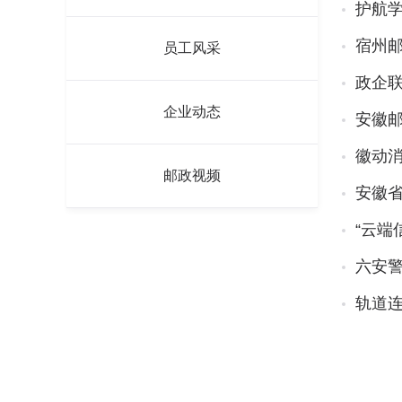
护航学
宿州
员工风采
政企联
企业动态
安徽
徽动消
邮政视频
安徽省
“云端
六安警
轨道连