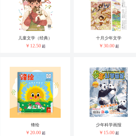
吉林
西藏
陕西
青海
儿童文学（经典）
十月少年文学
￥
12.50
￥
30.00
起
起
锋绘
少年科学画报
￥
20.00
￥
15.00
起
起