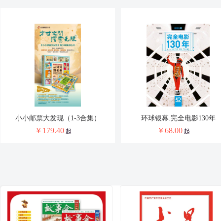
小小邮票大发现（1-3合集）
环球银幕.完全电影130年
￥
179.40
￥
68.00
起
起