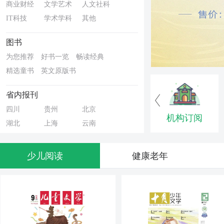
商业财经
文学艺术
人文社科
IT科技
学术学科
其他
图书
为您推荐
好书一览
畅读经典
精选童书
英文原版书
省内报刊
四川
贵州
北京
机构订阅
湖北
上海
云南
新疆
河北
江西
内蒙古
天津
山东
少儿阅读
健康老年
江苏
安徽
广东
黑龙江
河南
福建
海南
湖南
宁夏
辽宁
广西
重庆
山西
浙江
甘肃