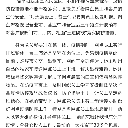
“隔壁就是第三人民医院，我们不能有丝毫侥幸，疫情
防控措施能不能严格落实，直接关系着网点员工和客户的
生命安全。”每天晨会上，曹王伟都要向员工反复叮嘱。网
点严格按照营业前、营业中和营业后三个频次开展消毒，
对客户按照门前、厅内、柜面“三道防线”落实防护措施。
身为党员就要冲在第一线。疫情期间，网点员工实行
排班轮休，曹王伟还是坚守在岗位上。为遏制疫情蔓延，
目前，蚌埠市公交、出租车、网约车全部停运，她主动用
自己的私家车接送网点员工上下班，解决出行难题。她还
积极寻找采购渠道，解决了网点急需的口罩和酒精等防控
物品。在防疫宣贯上，及时组织员工学习安徽邮政坚决打
赢疫情防控攻坚战倡议书、防护指导手册，让员工坚定必
胜信心。在她的带动下，网点党员陈玉芬主动请缨协助做
好网点疫情防控工作，特别是当网点员工出现恐慌时，两
人以老大姐的身份开导年轻员工。“她的忘我让我也忘记了
疫情，全身心投入工作，最忙的一天收寄了30多个包裹、