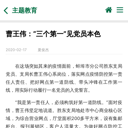
主题教育
曹王伟：“三个第一”见党员本色
2020-02-17
夏俊杰
在这场突如其来的疫情面前，蚌埠市分公司胜东支局
党员、支局长曹王伟心系岗位，落实网点疫情防控第一责
任人责任、把好网点第一道防线、带头冲锋在工作第一
线，用实际行动履行一名党员的入党誓言。
“我是第一责任人，必须构筑好第一道防线。”面对疫
情，曹王伟坚定地说道。胜东支局地处市中心商业核心区
域，为综合营业网点，厅堂面积200多平方米，设有集邮
柜台、报刊展销区，客户人流量大。为做好网点防控工