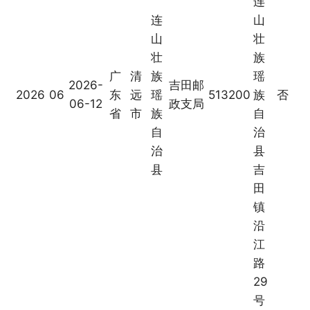
连
连
山
山
壮
壮
族
广
清
族
瑶
2026-
吉田邮
2026
06
东
远
瑶
513200
族
否
06-12
政支局
省
市
族
自
自
治
治
县
县
吉
田
镇
沿
江
路
29
号