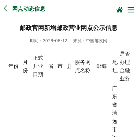
网点动态信息
邮政官网新增邮政营业网点公示信息
时间：
2026-06-12
来源：
中国邮政网
是否
正式
月
服务网
地
办理
年份
开业
省
市
县
邮编
份
点名称
址
金融
日期
业务
广
东
省
清
远
市