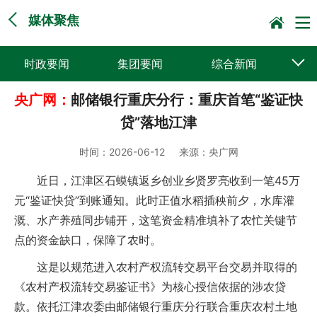
媒体聚焦
时政要闻
集团要闻
综合新闻
央广网：
邮储银行重庆分行：重庆首笔“鉴证快
媒体聚焦
党建动态
普遍服务
贷”落地江津
科技创新
企业文化
一线风采
时间：
2026-06-12
来源：
央广网
集邮报道
近日，江津区石蟆镇返乡创业乡贤罗亮收到一笔45万
元“鉴证快贷”到账通知。此时正值水稻插秧前夕，水库灌
溉、水产养殖同步铺开，这笔资金精准填补了农忙关键节
点的资金缺口，保障了农时。
这是以规范进入农村产权流转交易平台交易并取得的
《农村产权流转交易鉴证书》为核心授信依据的涉农贷
款。依托江津农委由邮储银行重庆分行联合重庆农村土地