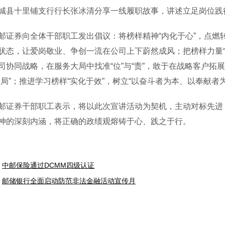
城县十里铺支行行长张冰清分享一线履职故事，讲述立足岗位践
券向全体干部职工发出倡议：将榜样精神“内化于心”，点燃
状态，让爱岗敬业、争创一流在公司上下蔚然成风；把榜样力量“
司协同战略，在服务大局中找准“位”与“责”，敢于在战略客户拓展
破局”；推进学习榜样“实化于效”，树立“以奋斗者为本、以奉献
券干部职工表示，将以此次宣讲活动为契机，主动对标先进，
神的深刻内涵，将正确的政绩观熔铸于心、践之于行。
中邮保险通过DCMM四级认证
邮储银行全面启动防范非法金融活动宣传月