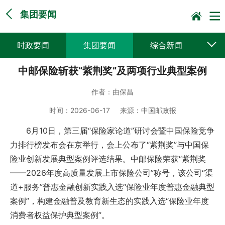
集团要闻
时政要闻
集团要闻
综合新闻
中邮保险斩获“紫荆奖”及两项行业典型案例
媒体聚焦
党建动态
普遍服务
作者：
由保昌
科技创新
企业文化
一线风采
时间：
2026-06-17
来源：
中国邮政报
集邮报道
6月10日，第三届“保险家论道”研讨会暨中国保险竞争
力排行榜发布会在京举行，会上公布了“紫荆奖”与中国保
险业创新发展典型案例评选结果。中邮保险荣获“紫荆奖
——2026年度高质量发展上市保险公司”称号，该公司“渠
道+服务”普惠金融创新实践入选“保险业年度普惠金融典型
案例”，构建金融普及教育新生态的实践入选“保险业年度
消费者权益保护典型案例”。