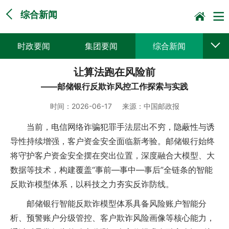
综合新闻
时政要闻
集团要闻
综合新闻
让算法跑在风险前
媒体聚焦
党建动态
普遍服务
——邮储银行反欺诈风控工作探索与实践
科技创新
企业文化
一线风采
时间：
2026-06-17
来源：
中国邮政报
集邮报道
当前，电信网络诈骗犯罪手法层出不穷，隐蔽性与诱
导性持续增强，客户资金安全面临新考验。邮储银行始终
将守护客户资金安全摆在突出位置，深度融合大模型、大
数据等技术，构建覆盖“事前—事中—事后”全链条的智能
反欺诈模型体系，以科技之力夯实反诈防线。
邮储银行智能反欺诈模型体系具备风险账户智能分
析、预警账户分级管控、客户欺诈风险画像等核心能力，