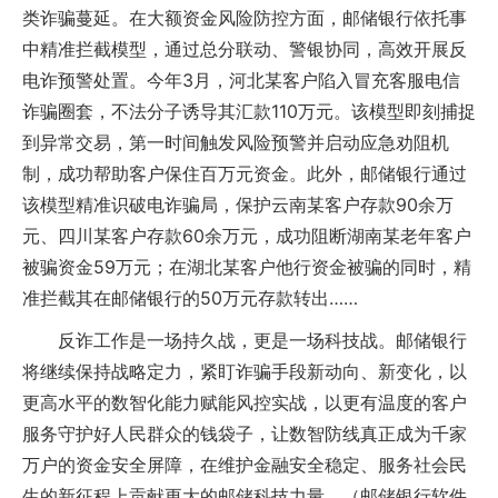
类诈骗蔓延。在大额资金风险防控方面，邮储银行依托事
中精准拦截模型，通过总分联动、警银协同，高效开展反
电诈预警处置。今年3月，河北某客户陷入冒充客服电信
诈骗圈套，不法分子诱导其汇款110万元。该模型即刻捕捉
到异常交易，第一时间触发风险预警并启动应急劝阻机
制，成功帮助客户保住百万元资金。此外，邮储银行通过
该模型精准识破电诈骗局，保护云南某客户存款90余万
元、四川某客户存款60余万元，成功阻断湖南某老年客户
被骗资金59万元；在湖北某客户他行资金被骗的同时，精
准拦截其在邮储银行的50万元存款转出……
反诈工作是一场持久战，更是一场科技战。邮储银行
将继续保持战略定力，紧盯诈骗手段新动向、新变化，以
更高水平的数智化能力赋能风控实战，以更有温度的客户
服务守护好人民群众的钱袋子，让数智防线真正成为千家
万户的资金安全屏障，在维护金融安全稳定、服务社会民
生的新征程上贡献更大的邮储科技力量。（邮储银行软件