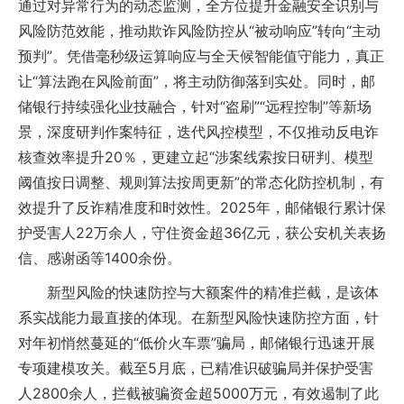
通过对异常行为的动态监测，全方位提升金融安全识别与
风险防范效能，推动欺诈风险防控从“被动响应”转向“主动
预判”。凭借毫秒级运算响应与全天候智能值守能力，真正
让“算法跑在风险前面”，将主动防御落到实处。同时，邮
储银行持续强化业技融合，针对“盗刷”“远程控制”等新场
景，深度研判作案特征，迭代风控模型，不仅推动反电诈
核查效率提升20％，更建立起“涉案线索按日研判、模型
阈值按日调整、规则算法按周更新”的常态化防控机制，有
效提升了反诈精准度和时效性。2025年，邮储银行累计保
护受害人22万余人，守住资金超36亿元，获公安机关表扬
信、感谢函等1400余份。
新型风险的快速防控与大额案件的精准拦截，是该体
系实战能力最直接的体现。在新型风险快速防控方面，针
对年初悄然蔓延的“低价火车票”骗局，邮储银行迅速开展
专项建模攻关。截至5月底，已精准识破骗局并保护受害
人2800余人，拦截被骗资金超5000万元，有效遏制了此