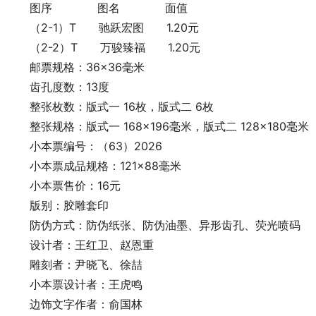
图序 图名 面值
（2-1）T 驰跃宏图 1.20元
（2-2）T 万骏臻福 1.20元
邮票规格：36×36毫米
齿孔度数：13度
整张枚数：版式一 16枚，版式二 6枚
整张规格：版式一 168×196毫米，版式二 128×180毫米
小本票编号：（63）2026
小本票成品规格：121×88毫米
小本票售价：16元
版别：胶雕套印
防伪方式：防伪纸张、防伪油墨、异形齿孔、荧光喷码
设计者：王红卫、赵恩重
雕刻者：尹晓飞、徐喆
小本票设计者：王虎鸣
边饰文字作者：俞国林