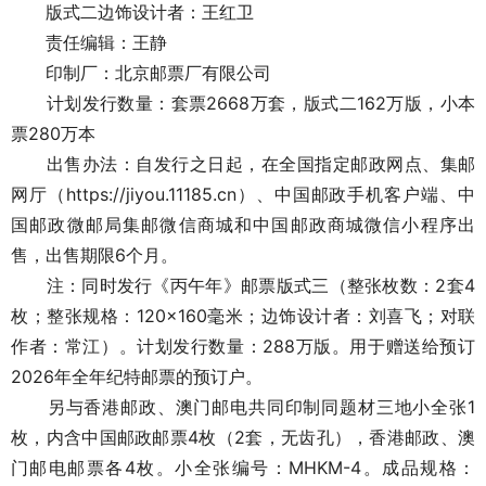
版式二边饰设计者：王红卫
责任编辑：王静
印制厂：北京邮票厂有限公司
计划发行数量：套票2668万套，版式二162万版，小本
票280万本
出售办法：自发行之日起，在全国指定邮政网点、集邮
网厅（https://jiyou.11185.cn）、中国邮政手机客户端、中
国邮政微邮局集邮微信商城和中国邮政商城微信小程序出
售，出售期限6个月。
注：同时发行《丙午年》邮票版式三（整张枚数：2套4
枚；整张规格：120×160毫米；边饰设计者：刘喜飞；对联
作者：常江）。计划发行数量：288万版。用于赠送给预订
2026年全年纪特邮票的预订户。
另与香港邮政、澳门邮电共同印制同题材三地小全张1
枚，内含中国邮政邮票4枚（2套，无齿孔），香港邮政、澳
门邮电邮票各4枚。小全张编号：MHKM-4。成品规格：