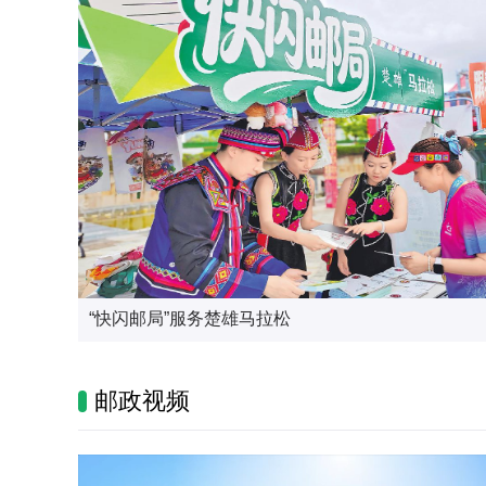
杭州邮政开展浙大一院互联网医院药品配送
“快闪邮局”服务楚雄马拉松
家乡关怀寄军营
邮政网点变身“清凉港湾”
主题邮局变身研学课堂
天再热 邮件投递不耽搁
邮政视频